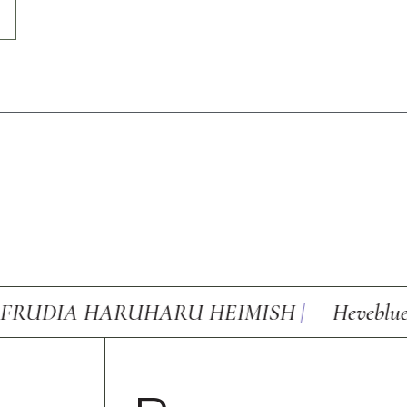
A HARUHARU HEIMISH
|
Heveblue INNISF