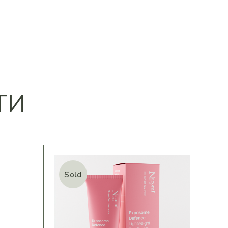
ТИ
Sold