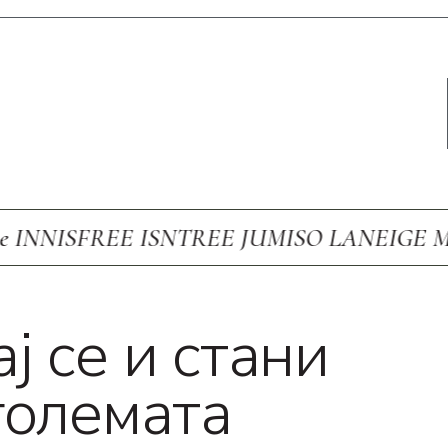
REE ISNTREE JUMISO LANEIGE Medicube
ј се и стани
големата