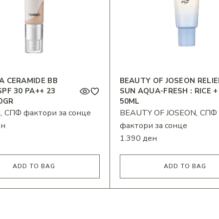
A CERAMIDE BB
BEAUTY OF JOSEON RELIE
PF 30 PA++ 23
SUN AQUA-FRESH : RICE +
0GR
50ML
H
СПФ фактори за сонце
BEAUTY OF JOSEON
СПФ
ен
фактори за сонце
1.390
ден
ADD TO BAG
ADD TO BAG