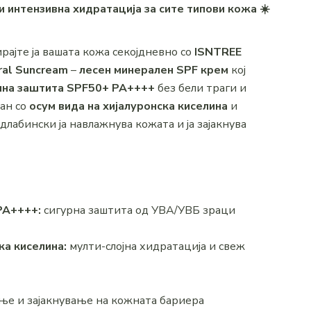
 интензивна хидратација за сите типови кожа ☀️
рајте ја вашата кожа секојдневно со
ISNTREE
ral Suncream
–
лесен минерален SPF крем
кој
лна заштита SPF50+ PA++++
без бели траги и
ан со
осум вида на хијалуронска киселина
и
м длабински ја навлажнува кожата и ја зајакнува
PA++++:
сигурна заштита од УВА/УВБ зраци
ка киселина:
мулти-слојна хидратација и свеж
е и зајакнување на кожната бариера