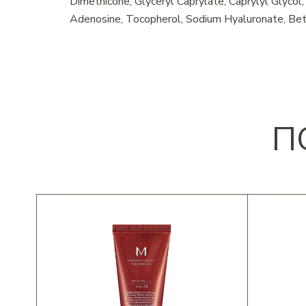
Dimethicone, Glyceryl Caprylate, Caprylyl Glycol,
Adenosine, Tocopherol, Sodium Hyaluronate, Beta
П