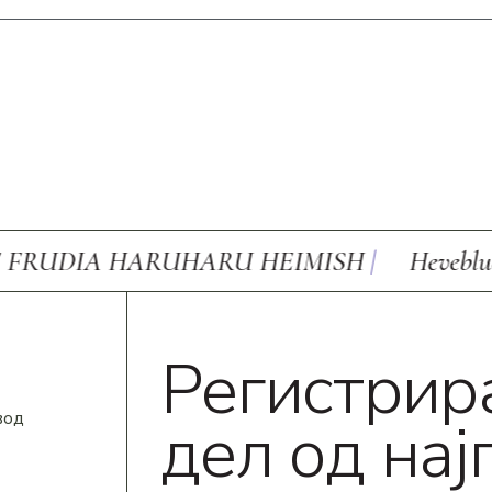
 HARUHARU HEIMISH
|
Heveblue INNISF
Регистрира
вод
дел од нај