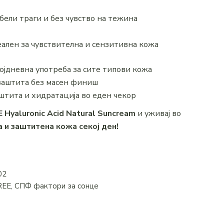
бели траги и без чувство на тежина
ален за чувствителна и сензитивна кожа
ојдневна употреба за сите типови кожа
 заштита без масен финиш
аштита и хидратација во еден чекор
 Hyaluronic Acid Natural Suncream
и уживај во
 и заштитена кожа секој ден!
02
REE
,
СПФ фактори за сонце