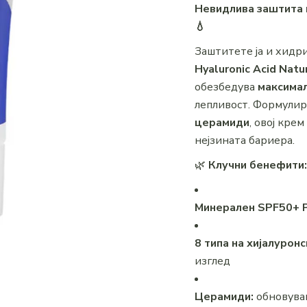
Невидлива заштита и
💧
Заштитете ја и хидри
Hyaluronic Acid Natu
обезбедува
максима
лепливост. Формулир
церамиди
, овој кре
нејзината бариера.
🌿
Клучни бенефити:
Минерален SPF50+ 
8 типа на хијалуронс
изглед
Церамиди:
обновувањ