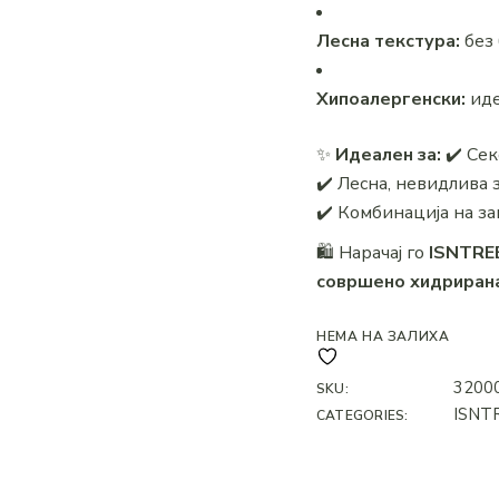
Лесна текстура:
без 
Хипоалергенски:
иде
✨
Идеален за:
✔️ Сек
✔️ Лесна, невидлива
✔️ Комбинација на з
🛍 Нарачај го
ISNTREE
совршено хидрирана
НЕМА НА ЗАЛИХА
3200
SKU:
ISNT
CATEGORIES: