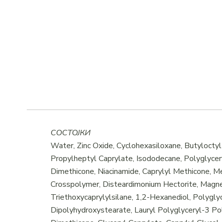
СОСТОЈКИ
Water, Zinc Oxide, Cyclohexasiloxane, Butyloctyl 
Propylheptyl Caprylate, Isododecane, Polyglycer
Dimethicone, Niacinamide, Caprylyl Methicone, M
Crosspolymer, Disteardimonium Hectorite, Magne
Triethoxycaprylylsilane, 1,2-Hexanediol, Polygly
Dipolyhydroxystearate, Lauryl Polyglyceryl-3 Po