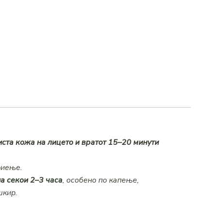
иста кожа на лицето и вратот
15–20 минути
риење.
на секои 2–3 часа
, особено по капење,
шкир.