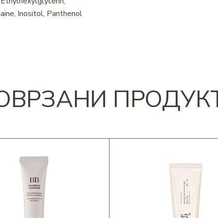
 Ethylhexylglycerin,
ine, Inositol, Panthenol
ОВРЗАНИ ПРОДУК