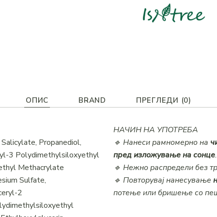
ОПИС
BRAND
ПРЕГЛЕДИ (0)
НАЧИН НА УПОТРЕБА
Salicylate, Propanediol,
🔹 Нанеси рамномерно на
ч
yl-3 Polydimethylsiloxyethyl
пред изложување на сонце
.
ethyl Methacrylate
🔹 Нежно распредели без т
sium Sulfate,
🔹 Повторувај нанесување
ceryl-2
потење или бришење со пе
lydimethylsiloxyethyl