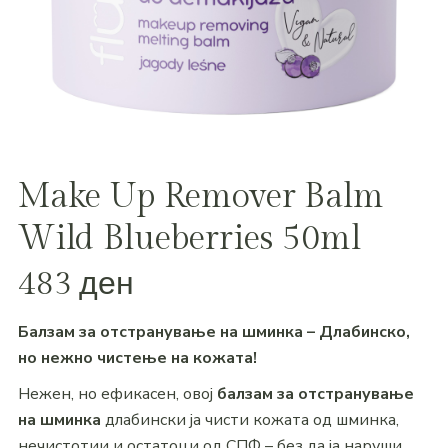
Make Up Remover Balm
Wild Blueberries 50ml
483
ден
Балзам за отстранување на шминка – Длабинско,
но нежно чистење на кожата!
Нежен, но ефикасен, овој
балзам за отстранување
на шминка
длабински ја чисти кожата од шминка,
нечистотии и остатоци од СПФ – без да ја наруши