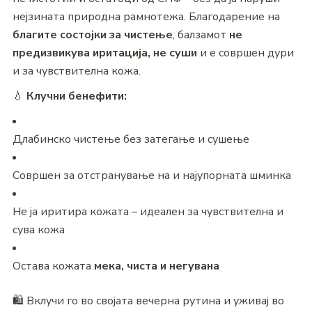
нејзината природна рамнотежа. Благодарение на
благите состојки за чистење
, балзамот
не
предизвикува иритација, не суши
и е совршен дури
и за чувствителна кожа.
💧
Клучни бенефити:
Длабинско чистење без затегање и сушење
Совршен за отстранување на и најупорната шминка
Не ја иритира кожата – идеален за чувствителна и
сува кожа
Оставa кожата
мека, чиста и негувана
🛍 Вклучи го во својата вечерна рутина и уживај во