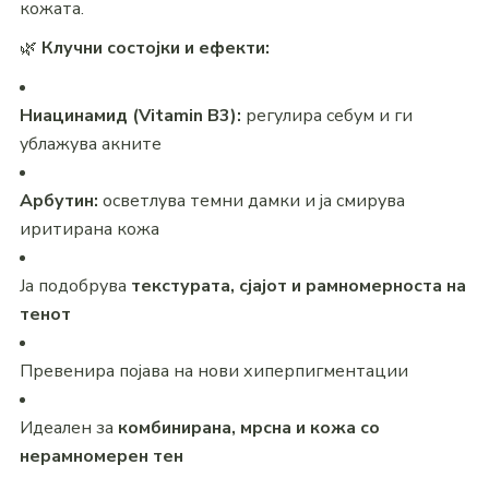
кожата.
🌿
Клучни состојки и ефекти:
Ниацинамид (Vitamin B3):
регулира себум и ги
ублажува акните
Арбутин:
осветлува темни дамки и ја смирува
иритирана кожа
Ја подобрува
текстурата, сјајот и рамномерноста на
тенот
Превенира појава на нови хиперпигментации
Идеален за
комбинирана, мрсна и кожа со
нерамномерен тен