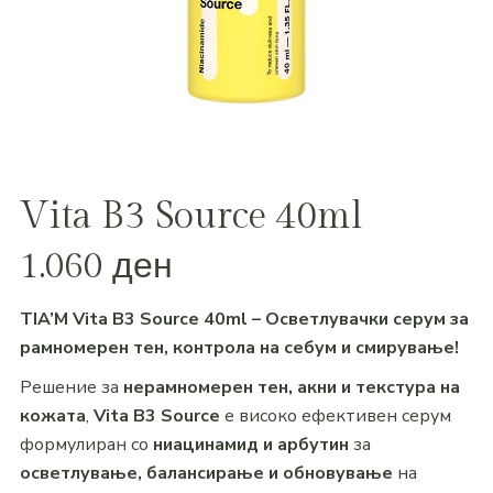
Vita B3 Source 40ml
1.060
ден
TIA’M Vita B3 Source 40ml – Осветлувачки серум за
рамномерен тен, контрола на себум и смирување!
Решение за
нерамномерен тен, акни и текстура на
кожата
,
Vita B3 Source
е високо ефективен серум
формулиран со
ниацинамид и арбутин
за
осветлување, балансирање и обновување
на