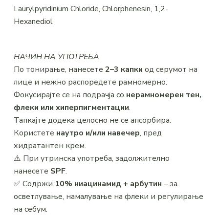
Laurylpyridinium Chloride, Chlorphenesin, 1,2-
Hexanediol
НАЧИН НА УПОТРЕБА
По тонирање, нанесете
2–3 капки
од серумот на
лице и нежно распоредете рамномерно.
Фокусирајте се на подрачја со
нерамномерен тен,
флеки или хиперпигментации
.
Тапкајте додека целосно не се апсорбира.
Користете
наутро и/или навечер
, пред
хидратантен крем.
⚠️ При утринска употреба, задолжително
нанесете
SPF
.
✅ Содржи
10% ниацинамид + арбутин
– за
осветлување, намалување на флеки и регулирање
на себум.