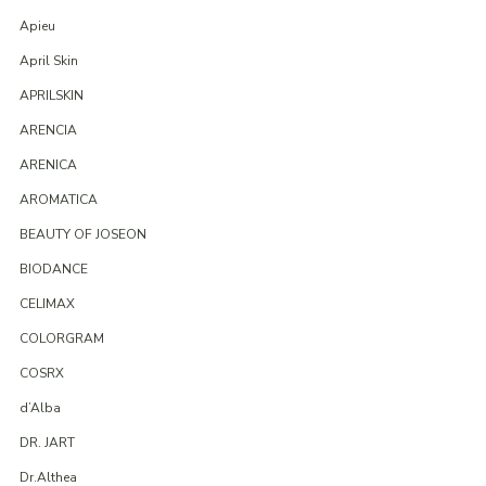
Apieu
April Skin
APRILSKIN
ARENCIA
ARENICA
AROMATICA
BEAUTY OF JOSEON
BIODANCE
CELIMAX
COLORGRAM
COSRX
d’Alba
DR. JART
Dr.Althea