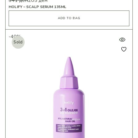
341
ден
205
ден
HOLIFY – SCALP SERUM 135ML
ADD TO BAG
-40%
Sold