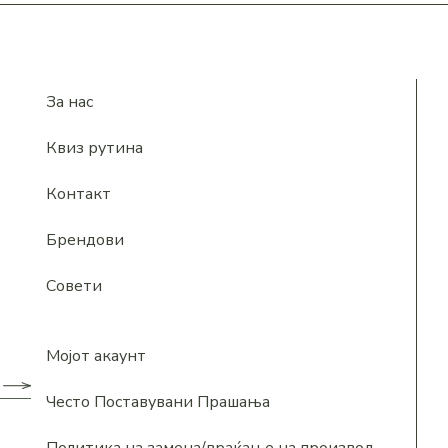
За нас
Квиз рутина
Контакт
Брендови
Совети
Мојот акаунт
Често Поставувани Прашања
Политика на замена/враќање на производ