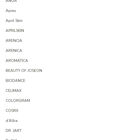
ANUA
Apieu
April Skin
APRILSKIN
ARENCIA
ARENICA
AROMATICA
BEAUTY OF JOSEON
BIODANCE
CELIMAX
COLORGRAM
COSRX
d’Alba
DR. JART