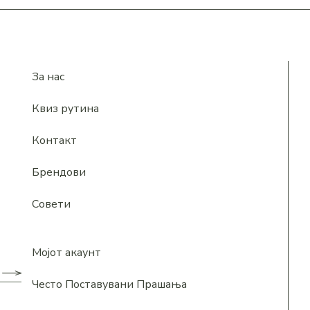
За нас
Квиз рутина
Контакт
Брендови
Совети
Мојот акаунт
Често Поставувани Прашања