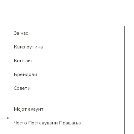
За нас
Квиз рутина
Контакт
Брендови
Совети
Мојот акаунт
Често Поставувани Прашања