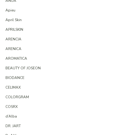
ANUA
Apieu
April Skin
APRILSKIN
ARENCIA
ARENICA
AROMATICA
BEAUTY OF JOSEON
BIODANCE
CELIMAX
COLORGRAM
COSRX
d’Alba
DR. JART