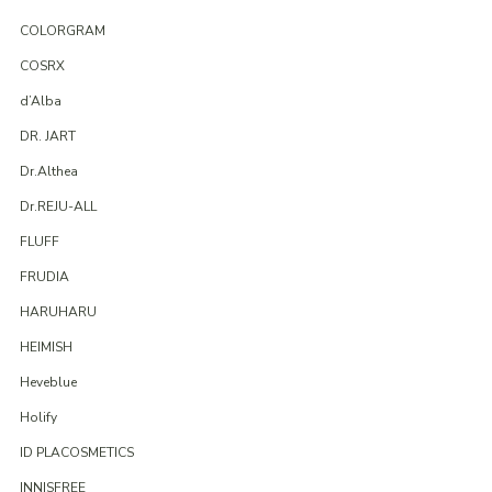
COLORGRAM
COSRX
d’Alba
DR. JART
Dr.Althea
Dr.REJU-ALL
FLUFF
FRUDIA
HARUHARU
HEIMISH
Heveblue
Holify
ID PLACOSMETICS
INNISFREE